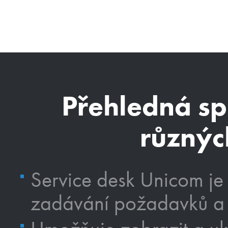
Přehledná s
různýc
Service desk Unicom je
zadávání požadavků a s