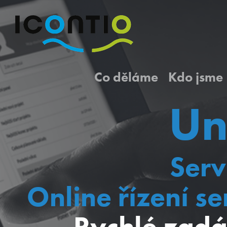
Co děláme
Kdo jsme
Un
Serv
Online řízení s
Rychlé zadá