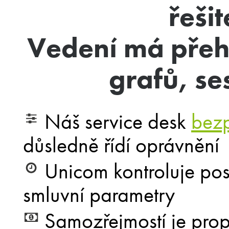
řešit
Vedení má přeh
grafů, ses
Náš service desk
bezp
důsledně řídí oprávnění
Unicom kontroluje post
smluvní parametry
Samozřejmostí je prop