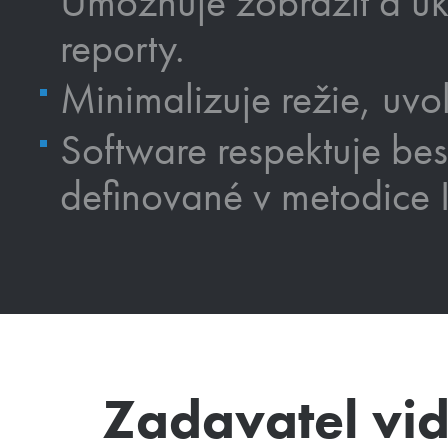
Umožňuje zobrazit a ukl
reporty.
Minimalizuje režie, uvo
Software respektuje best
definované v metodice I
Zadavatel vi