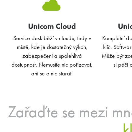
Unicom Cloud
Uni
Service desk běží v cloudu, tedy v
Kompletní d
místě, kde je dostatečný výkon,
klíč. Softwa
zabezpečení a spolehlivá
Může být zce
dostupnost. Nemusíte nic pořizovat,
si péči 
ani se o nic starat.
Zařaďte se mezi m
k