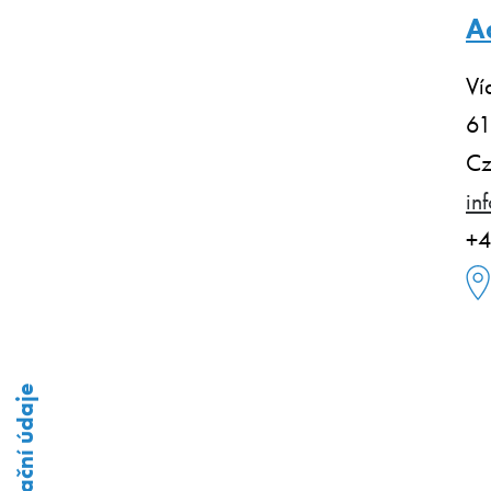
A
Ví
61
Cz
in
+4
Fakturační údaje